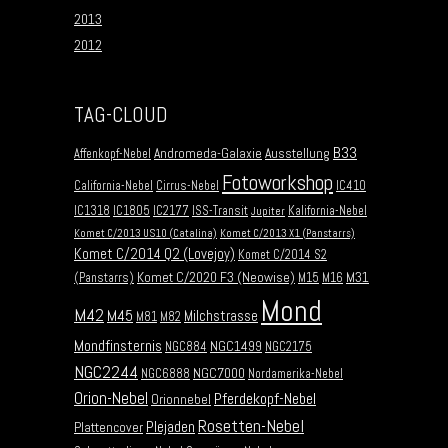
2013
2012
TAG-CLOUD
B33
Andromeda-Galaxie
Ausstellung
Affenkopf-Nebel
Fotoworkshop
California-Nebel
Cirrus-Nebel
IC410
IC1318
IC1805
IC2177
ISS-Transit
Kalifornia-Nebel
Jupiter
Komet C/2013 US10 (Catalina)
Komet C/2013 X1 (Panstarrs)
Komet C/2014 Q2 (Lovejoy)
Komet C/2014 S2
Komet C/2020 F3 (Neowise)
M31
(Panstarrs)
M15
M16
Mond
M42
M45
Milchstrasse
M81
M82
Mondfinsternis
NGC1499
NGC884
NGC2175
NGC2244
NGC7000
NGC6888
Nordamerika-Nebel
Orion-Nebel
Pferdekopf-Nebel
Orionnebel
Rosetten-Nebel
Plejaden
Plattencover