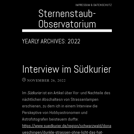
IMPRESSUM & DATENSCHUTZ
Sternenstaub-
Observatorium
Skip to content
YEARLY ARCHIVES:
2022
Interview im Südkurier
NOVEMBER 26, 2022
Im
Südkurier
ist ein Artikel über Vor- und Nachteile des
nächtlichen Abschaltesn von Strassenlampen
erschienen, zu dem ich in einem Interview die
Perskeptive von Hobbyastronomen und
Astrofotografen beisteuern durfte:
https://www.suedkurier.de/region/schwarzwald/dona
ueschingen/dunkle-strassen-ohne-licht-das-hat-