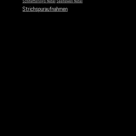
Schmetterlings-Nebel
Seemöwen-Nebel
Strichspuraufnahmen