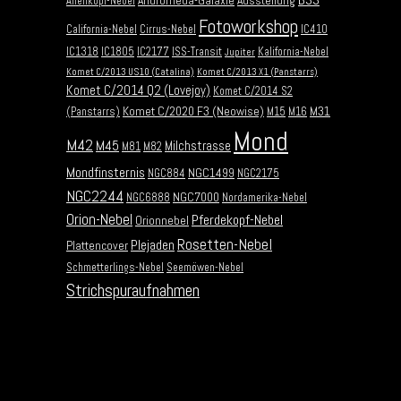
Andromeda-Galaxie
Ausstellung
Affenkopf-Nebel
Fotoworkshop
California-Nebel
Cirrus-Nebel
IC410
IC1318
IC1805
IC2177
ISS-Transit
Kalifornia-Nebel
Jupiter
Komet C/2013 US10 (Catalina)
Komet C/2013 X1 (Panstarrs)
Komet C/2014 Q2 (Lovejoy)
Komet C/2014 S2
Komet C/2020 F3 (Neowise)
M31
(Panstarrs)
M15
M16
Mond
M42
M45
Milchstrasse
M81
M82
Mondfinsternis
NGC1499
NGC884
NGC2175
NGC2244
NGC7000
NGC6888
Nordamerika-Nebel
Orion-Nebel
Pferdekopf-Nebel
Orionnebel
Rosetten-Nebel
Plejaden
Plattencover
Schmetterlings-Nebel
Seemöwen-Nebel
Strichspuraufnahmen