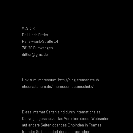
V.i.S.d.P.:
Dr. Ullrich Dittler
Hans-Frank-Straße 14
78120 Furtwangen
dittler@gmx.de
Link zum Impressum: http://blog.sternenstaub-
observatorium.de/impressumdatenschutz/
Diese Internet Seiten sind durch internationales
Copyright geschützt. Das Verlinken dieser Webseiten
auf andere Seiten oder das Einbinden in Frames
fremder Seiten bedarf der ausdrücklichen