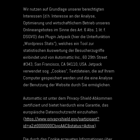
Wir nutzen auf Grundlage unserer berechtigten
Interessen (d.h. Interesse an der Analyse,
Optimierung und wirtschaftlichem Betrieb unseres
Onlineangebotes im Sinne des Art. 6 Abs. 1 lit. f.
DSGVO) das Plugin Jetpack (hier die Unterfunktion
„Wordpress Stats“), welches ein Tool zur
statistischen Auswertung der Besucherzugriffe
einbindet und von Automattic Inc., 60 29th Street
#343, San Francisco, CA 94110, USA. Jetpack
verwendet sog. „Cookies“, Textdateien, die auf Ihrem
Computer gespeichert werden und die eine Analyse
der Benutzung der Website durch Sie ermöglichen.
Automattic ist unter dem Privacy-Shield-Abkommen
zertifiziert und bietet hierdurch eine Garantie, das
europäische Datenschutzrecht einzuhalten
(
https://www.privacyshield.gov/participant?
id=a2zt0000000CbqcAAC&status=Active
).
Die durch das Cookie erzeugten Informationen über