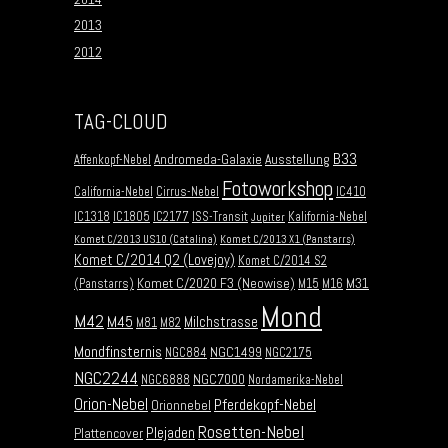
2013
2012
TAG-CLOUD
B33
Andromeda-Galaxie
Ausstellung
Affenkopf-Nebel
Fotoworkshop
California-Nebel
Cirrus-Nebel
IC410
IC1318
IC1805
IC2177
ISS-Transit
Kalifornia-Nebel
Jupiter
Komet C/2013 US10 (Catalina)
Komet C/2013 X1 (Panstarrs)
Komet C/2014 Q2 (Lovejoy)
Komet C/2014 S2
Komet C/2020 F3 (Neowise)
M31
(Panstarrs)
M15
M16
Mond
M42
M45
Milchstrasse
M81
M82
Mondfinsternis
NGC1499
NGC884
NGC2175
NGC2244
NGC7000
NGC6888
Nordamerika-Nebel
Orion-Nebel
Pferdekopf-Nebel
Orionnebel
Rosetten-Nebel
Plejaden
Plattencover