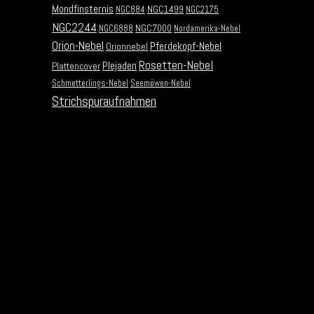
Mondfinsternis
NGC1499
NGC884
NGC2175
NGC2244
NGC7000
NGC6888
Nordamerika-Nebel
Orion-Nebel
Pferdekopf-Nebel
Orionnebel
Rosetten-Nebel
Plejaden
Plattencover
Schmetterlings-Nebel
Seemöwen-Nebel
Strichspuraufnahmen