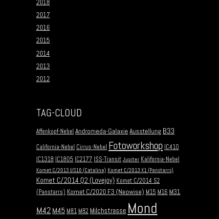
2018
2017
2016
2015
2014
2013
2012
TAG-CLOUD
B33
Andromeda-Galaxie
Ausstellung
Affenkopf-Nebel
Fotoworkshop
California-Nebel
Cirrus-Nebel
IC410
IC1318
IC1805
IC2177
ISS-Transit
Kalifornia-Nebel
Jupiter
Komet C/2013 US10 (Catalina)
Komet C/2013 X1 (Panstarrs)
Komet C/2014 Q2 (Lovejoy)
Komet C/2014 S2
Komet C/2020 F3 (Neowise)
M31
(Panstarrs)
M15
M16
Mond
M42
M45
Milchstrasse
M81
M82