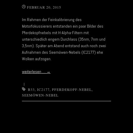
FEBRUAR 20, 2015
Im Rahmen der Feinkalibrierung des
Motorfokussierers entstanden ein paar Bilder des
Pferdekopfnebels mit H-Alpha-Filtern mit
unterschiedlich engem Durchlass (35nm, 7nm und
3,5nm). Später am Abend entstand auch noch zwei
Aufnahmen des Seemöwen-Nebels (IC2177) ehe
Wolken aufzogen.
weiterlesen …
→
|
B33
,
IC2177
,
PFERDEKOPF-NEBEL
,
SEEMÖWEN-NEBEL
Post navigation