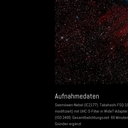
Aufnahmedaten
Seemöwen-Nebel (IC2177): Takahashi FSQ-106
modifiziert) mit UHC-S-Filter in WideT-Adapt
(ISO 2400; Gesamtbelichtungszeit: 60 Minuten
Gründen ergänzt.