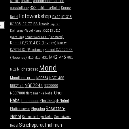
Andromeda-Galaxie
Affenkopf-Nebel
B33
Ausstellung
California-Nebel
Cirrus-
Fotoworkshop
Nebel
IC410
IC1318
IC1805
IC2177
ISS-Transit
Jupiter
→
Kalifornia-Nebel
Komet C/2013 US10
(Catalina)
Komet C/2013 X1 (Panstarrs)
Komet C/2014 Q2 (Lovejoy)
Komet
Komet C/2020 F3
C/2014 S2 (Panstarrs)
M42
M45
(Neowise)
M31
M15
M16
M81
Mond
Milchstrasse
M82
Mondfinsternis
NGC1499
NGC884
NGC2244
NGC2175
NGC6888
Orion-
NGC7000
Nordamerika-Nebel
Nebel
Pferdekopf-Nebel
Orionnebel
Rosetten-
Plejaden
Plattencover
Nebel
Schmetterlings-Nebel
Seemöwen-
Strichspuraufnahmen
Nebel