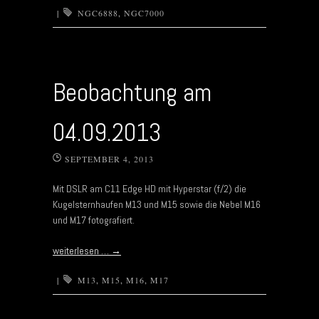
|
NGC6888
,
NGC7000
Beobachtung am
04.09.2013
SEPTEMBER 4, 2013
Mit DSLR am C11 Edge HD mit Hyperstar (f/2) die
Kugelsternhaufen M13 und M15 sowie die Nebel M16
und M17 fotografiert.
weiterlesen …
→
|
M13
,
M15
,
M16
,
M17