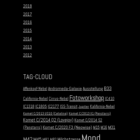
2018
2017
2016
2015
2014
2013
2012
TAG-CLOUD
B33
Andromeda-Galaxie
Ausstellung
Affenkopf-Nebel
Fotoworkshop
California-Nebel
Cirrus-Nebel
IC410
IC1318
IC1805
IC2177
ISS-Transit
Kalifornia-Nebel
Jupiter
Komet C/2013 US10 (Catalina)
Komet C/2013 X1 (Panstarrs)
Komet C/2014 Q2 (Lovejoy)
Komet C/2014 S2
Komet C/2020 F3 (Neowise)
M31
(Panstarrs)
M15
M16
Mond
M42
M45
Milchstrasse
M81
M82