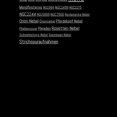
Mondfinsternis
NGC1499
NGC884
NGC2175
NGC2244
NGC7000
NGC6888
Nordamerika-Nebel
Orion-Nebel
Pferdekopf-Nebel
Orionnebel
Rosetten-Nebel
Plejaden
Plattencover
Schmetterlings-Nebel
Seemöwen-Nebel
Strichspuraufnahmen