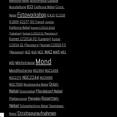
Andromeda-Galaxie
Affenkopf-Nebel
B33
Ausstellung
California-Nebel
Cirrus-
Fotoworkshop
Nebel
IC410
IC1318
IC1805
IC2177
ISS-Transit
Jupiter
Kalifornia-Nebel
Komet C/2013 US10
(Catalina)
Komet C/2013 X1 (Panstarrs)
Komet C/2014 Q2 (Lovejoy)
Komet
Komet C/2020 F3
C/2014 S2 (Panstarrs)
M42
M45
(Neowise)
M31
M15
M16
M81
Mond
Milchstrasse
M82
Mondfinsternis
NGC1499
NGC884
NGC2244
NGC2175
NGC6888
Orion-
NGC7000
Nordamerika-Nebel
Nebel
Pferdekopf-Nebel
Orionnebel
Rosetten-
Plejaden
Plattencover
Nebel
Schmetterlings-Nebel
Seemöwen-
Strichspuraufnahmen
Nebel
→