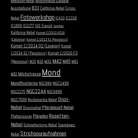
Andromeda-Galaxie
Affenkopf-Nebel
B33
Ausstellung
California-Nebel
Cirrus-
Fotoworkshop
Nebel
IC410
IC1318
IC1805
IC2177
ISS-Transit
Jupiter
Kalifornia-Nebel
Komet C/2013 US10
(Catalina)
Komet C/2013 X1 (Panstarrs)
Komet C/2014 Q2 (Lovejoy)
Komet
Komet C/2020 F3
C/2014 S2 (Panstarrs)
M42
M45
(Neowise)
M31
M15
M16
M81
Mond
Milchstrasse
M82
Mondfinsternis
NGC1499
NGC884
NGC2244
NGC2175
NGC6888
Orion-
NGC7000
Nordamerika-Nebel
Nebel
Pferdekopf-Nebel
Orionnebel
Rosetten-
Plejaden
Plattencover
Nebel
Schmetterlings-Nebel
Seemöwen-
Strichspuraufnahmen
Nebel