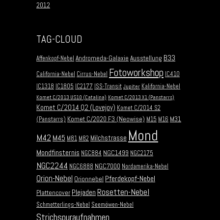
2012
TAG-CLOUD
B33
Andromeda-Galaxie
Ausstellung
Affenkopf-Nebel
Fotoworkshop
California-Nebel
Cirrus-Nebel
IC410
IC1318
IC1805
IC2177
ISS-Transit
Kalifornia-Nebel
Jupiter
Komet C/2013 US10 (Catalina)
Komet C/2013 X1 (Panstarrs)
Komet C/2014 Q2 (Lovejoy)
Komet C/2014 S2
Komet C/2020 F3 (Neowise)
M31
(Panstarrs)
M15
M16
Mond
M42
M45
Milchstrasse
M81
M82
Mondfinsternis
NGC1499
NGC884
NGC2175
NGC2244
NGC7000
NGC6888
Nordamerika-Nebel
Orion-Nebel
Pferdekopf-Nebel
Orionnebel
Rosetten-Nebel
Plejaden
Plattencover
Schmetterlings-Nebel
Seemöwen-Nebel
Strichspuraufnahmen