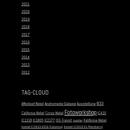
2021
2020
2019
2018
2017
2016
2015
2014
2013
2012
TAG-CLOUD
B33
Andromeda-Galaxie
Ausstellung
Affenkopf-Nebel
Fotoworkshop
California-Nebel
Cirrus-Nebel
IC410
IC1318
IC1805
IC2177
ISS-Transit
Kalifornia-Nebel
Jupiter
Komet C/2013 US10 (Catalina)
Komet C/2013 X1 (Panstarrs)