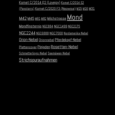
Komet C/2014 Q2 (Lovejoy)
Komet C/2014 S2
Komet C/2020 F3 (Neowise)
M31
(Panstarrs)
M15
M16
Mond
M42
M45
Milchstrasse
M81
M82
Mondfinsternis
NGC1499
NGC884
NGC2175
NGC2244
NGC7000
NGC6888
Nordamerika-Nebel
Orion-Nebel
Pferdekopf-Nebel
Orionnebel
Rosetten-Nebel
Plejaden
Plattencover
Schmetterlings-Nebel
Seemöwen-Nebel
Strichspuraufnahmen