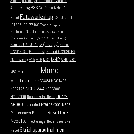
Andromeda-Galaxie
Affenkopf-Nebel
B33
Ausstellung
California-Nebel
Cirrus-
Fotoworkshop
Nebel
IC410
IC1318
IC1805
IC2177
ISS-Transit
Jupiter
Kalifornia-Nebel
Komet C/2013 US10
(Catalina)
Komet C/2013 X1 (Panstarrs)
Komet C/2014 Q2 (Lovejoy)
Komet
Komet C/2020 F3
C/2014 S2 (Panstarrs)
M42
M45
(Neowise)
M31
M15
M16
M81
Mond
Milchstrasse
M82
Mondfinsternis
NGC1499
NGC884
NGC2244
NGC2175
NGC6888
Orion-
NGC7000
Nordamerika-Nebel
Nebel
Pferdekopf-Nebel
Orionnebel
Rosetten-
Plejaden
Plattencover
Nebel
Schmetterlings-Nebel
Seemöwen-
Strichspuraufnahmen
Nebel