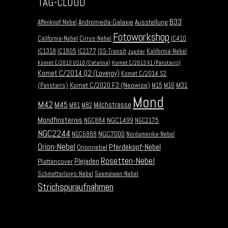
TAG-CLOUD
B33
Andromeda-Galaxie
Ausstellung
Affenkopf-Nebel
Fotoworkshop
California-Nebel
Cirrus-Nebel
IC410
IC1318
IC1805
IC2177
ISS-Transit
Kalifornia-Nebel
Jupiter
Komet C/2013 US10 (Catalina)
Komet C/2013 X1 (Panstarrs)
Komet C/2014 Q2 (Lovejoy)
Komet C/2014 S2
Komet C/2020 F3 (Neowise)
M31
(Panstarrs)
M15
M16
Mond
M42
M45
Milchstrasse
M81
M82
Mondfinsternis
NGC1499
NGC884
NGC2175
NGC2244
NGC7000
NGC6888
Nordamerika-Nebel
Orion-Nebel
Pferdekopf-Nebel
Orionnebel
Rosetten-Nebel
Plejaden
Plattencover
Schmetterlings-Nebel
Seemöwen-Nebel
Strichspuraufnahmen