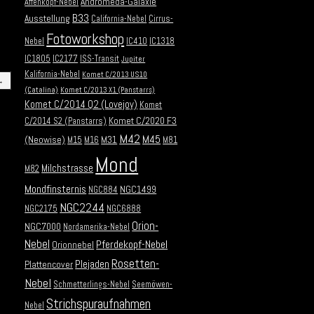
Andromeda-Galaxie
Affenkopf-Nebel
B33
Ausstellung
California-Nebel
Cirrus-
Fotoworkshop
Nebel
IC410
IC1318
IC1805
IC2177
ISS-Transit
Jupiter
Kalifornia-Nebel
Komet C/2013 US10
→
(Catalina)
Komet C/2013 X1 (Panstarrs)
Komet C/2014 Q2 (Lovejoy)
Komet
Komet C/2020 F3
C/2014 S2 (Panstarrs)
M42
M45
(Neowise)
M31
M15
M16
M81
Mond
Milchstrasse
M82
Mondfinsternis
NGC1499
NGC884
NGC2244
NGC2175
NGC6888
Orion-
NGC7000
Nordamerika-Nebel
Nebel
Pferdekopf-Nebel
Orionnebel
Rosetten-
Plejaden
Plattencover
Nebel
Schmetterlings-Nebel
Seemöwen-
Strichspuraufnahmen
Nebel