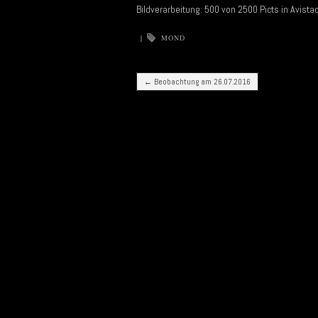
Bildverarbeitung: 500 von 2500 Picts in Avist
|
MOND
Post navigation
←
Beobachtung am 26.07.2016