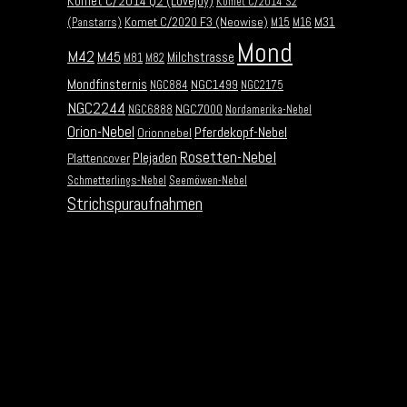
Komet C/2014 Q2 (Lovejoy)
Komet C/2014 S2
Komet C/2020 F3 (Neowise)
M31
(Panstarrs)
M15
M16
Mond
M42
M45
Milchstrasse
M81
M82
Mondfinsternis
NGC1499
NGC884
NGC2175
NGC2244
NGC7000
NGC6888
Nordamerika-Nebel
Orion-Nebel
Pferdekopf-Nebel
Orionnebel
Rosetten-Nebel
Plejaden
Plattencover
Schmetterlings-Nebel
Seemöwen-Nebel
Strichspuraufnahmen