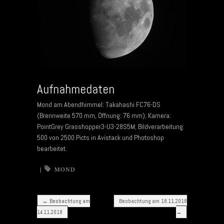
Aufnahmedaten
Mond am Abendhimmel: Takahashi FC76-DS
(Brennweite 570 mm, Öffnung: 76 mm); Kamera:
PointGrey Grasshopper3-U3-28S5M; Bildverarbeitung:
500 von 2500 Picts in Avistack und Photoshop
bearbeitet.
|
MOND
Post navigation
←
Beobachtung am
Beobachtung am 18.11.2018
14.11.2018
→