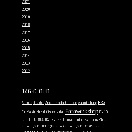
2021
2020
2019
2018
2017
2016
2015
2014
2013
2012
TAG-CLOUD
B33
Andromeda-Galaxie
Ausstellung
Affenkopf-Nebel
Fotoworkshop
California-Nebel
Cirrus-Nebel
IC410
IC1318
IC1805
IC2177
ISS-Transit
Kalifornia-Nebel
Jupiter
Komet C/2013 US10 (Catalina)
Komet C/2013 X1 (Panstarrs)