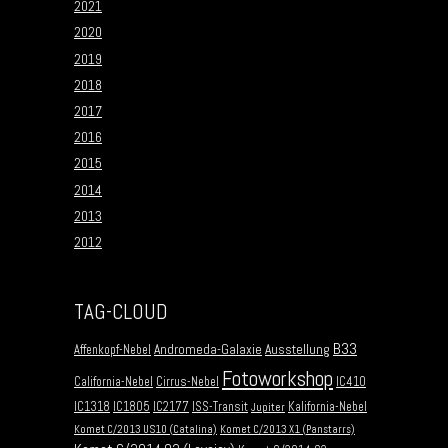
2021
2020
2019
2018
2017
2016
2015
2014
2013
2012
TAG-CLOUD
B33
Andromeda-Galaxie
Ausstellung
Affenkopf-Nebel
Fotoworkshop
California-Nebel
Cirrus-Nebel
IC410
IC1318
IC1805
IC2177
ISS-Transit
Kalifornia-Nebel
Jupiter
Komet C/2013 US10 (Catalina)
Komet C/2013 X1 (Panstarrs)