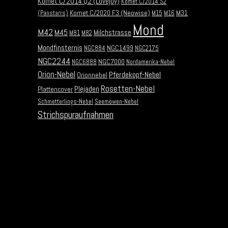
Komet C/2014 Q2 (Lovejoy)
Komet C/2014 S2
Komet C/2020 F3 (Neowise)
M31
(Panstarrs)
M15
M16
Mond
M42
M45
Milchstrasse
M81
M82
Mondfinsternis
NGC1499
NGC884
NGC2175
NGC2244
NGC7000
NGC6888
Nordamerika-Nebel
Orion-Nebel
Pferdekopf-Nebel
Orionnebel
Rosetten-Nebel
Plejaden
Plattencover
Schmetterlings-Nebel
Seemöwen-Nebel
Strichspuraufnahmen