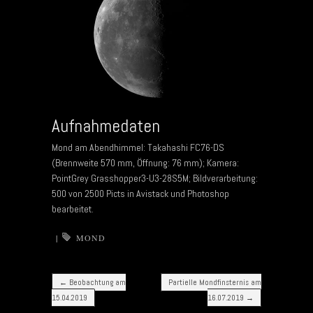
Aufnahmedaten
Mond am Abendhimmel: Takahashi FC76-DS
(Brennweite 570 mm, Öffnung: 76 mm); Kamera:
PointGrey Grasshopper3-U3-28S5M; Bildverarbeitung:
500 von 2500 Picts in Avistack und Photoshop
bearbeitet.
|
MOND
Post navigation
←
Beobachtung am
Partielle Mondfinsternis am
15.04.2019
16.07.2019
→