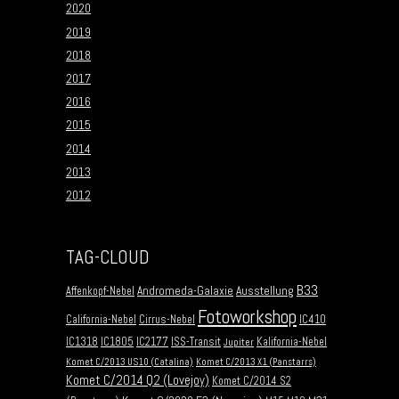
2020
2019
2018
2017
2016
2015
2014
2013
2012
TAG-CLOUD
B33
Andromeda-Galaxie
Ausstellung
Affenkopf-Nebel
Fotoworkshop
California-Nebel
Cirrus-Nebel
IC410
IC1318
IC1805
IC2177
ISS-Transit
Kalifornia-Nebel
Jupiter
Komet C/2013 US10 (Catalina)
Komet C/2013 X1 (Panstarrs)
Komet C/2014 Q2 (Lovejoy)
Komet C/2014 S2