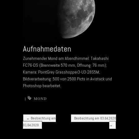
Aufnahmedaten
Zunehmender Mond am Abendhimmel: Takahashi
FC76-DS (Brennweite 570 mm, Öffnung: 76 mm);
Kamera: PointGrey Grasshopper3-U3-28S5M;
Bildverarbeitung: 500 von 2500 Picts in Avistack und
Photoshop bearbeitet.
|
MOND
Post navigation
←
Beobachtung am
Beobachtung am 03.04.2020
01.04.2020
→