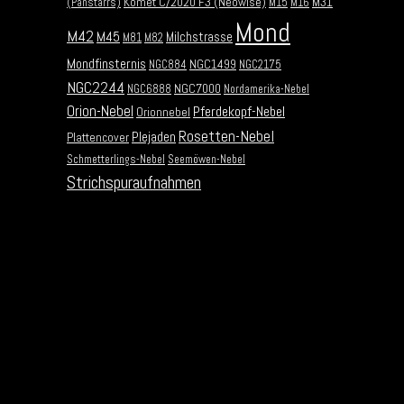
Komet C/2020 F3 (Neowise)
M31
(Panstarrs)
M15
M16
Mond
M42
M45
Milchstrasse
M81
M82
Mondfinsternis
NGC1499
NGC884
NGC2175
NGC2244
NGC7000
NGC6888
Nordamerika-Nebel
Orion-Nebel
Pferdekopf-Nebel
Orionnebel
Rosetten-Nebel
Plejaden
Plattencover
Schmetterlings-Nebel
Seemöwen-Nebel
Strichspuraufnahmen