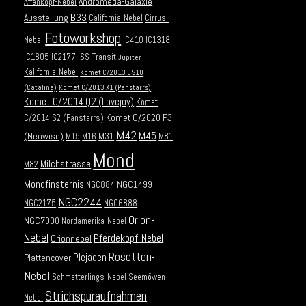
Andromeda-Galaxie
Affenkopf-Nebel
B33
Ausstellung
California-Nebel
Cirrus-
Fotoworkshop
Nebel
IC410
IC1318
IC1805
IC2177
ISS-Transit
Jupiter
Kalifornia-Nebel
Komet C/2013 US10
(Catalina)
Komet C/2013 X1 (Panstarrs)
Komet C/2014 Q2 (Lovejoy)
Komet
Komet C/2020 F3
C/2014 S2 (Panstarrs)
M42
M45
(Neowise)
M31
M15
M16
M81
Mond
Milchstrasse
M82
Mondfinsternis
NGC1499
NGC884
NGC2244
NGC2175
NGC6888
Orion-
NGC7000
Nordamerika-Nebel
Nebel
Pferdekopf-Nebel
Orionnebel
Rosetten-
Plejaden
Plattencover
Nebel
Schmetterlings-Nebel
Seemöwen-
Strichspuraufnahmen
Nebel