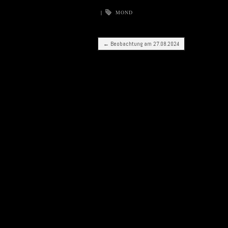
|
MOND
Post navigation
←
Beobachtung am 27.08.2024