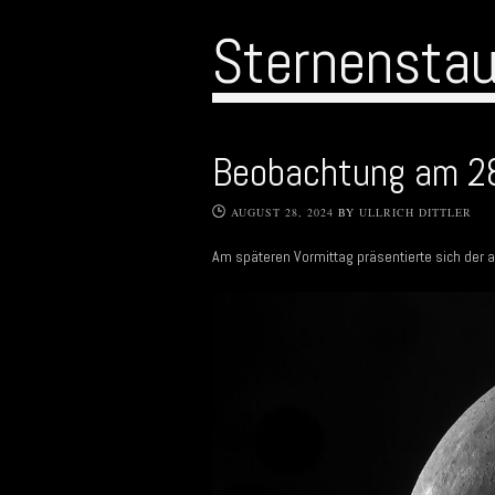
Sternensta
Beobachtung am 2
AUGUST 28, 2024
BY
ULLRICH DITTLER
Am späteren Vormittag präsentierte sich d