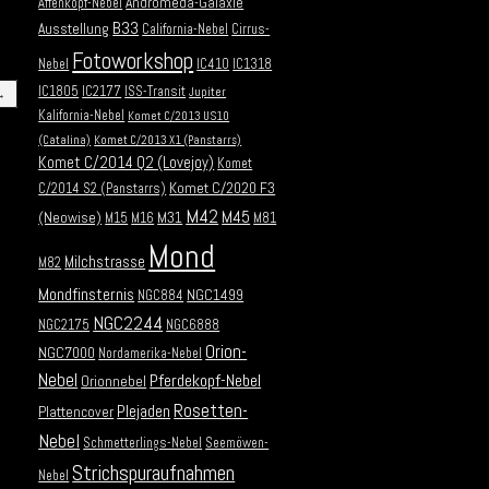
Andromeda-Galaxie
Affenkopf-Nebel
B33
Ausstellung
California-Nebel
Cirrus-
Fotoworkshop
Nebel
IC410
IC1318
IC1805
IC2177
ISS-Transit
Jupiter
→
Kalifornia-Nebel
Komet C/2013 US10
(Catalina)
Komet C/2013 X1 (Panstarrs)
Komet C/2014 Q2 (Lovejoy)
Komet
Komet C/2020 F3
C/2014 S2 (Panstarrs)
M42
M45
(Neowise)
M31
M15
M16
M81
Mond
Milchstrasse
M82
Mondfinsternis
NGC1499
NGC884
NGC2244
NGC2175
NGC6888
Orion-
NGC7000
Nordamerika-Nebel
Nebel
Pferdekopf-Nebel
Orionnebel
Rosetten-
Plejaden
Plattencover
Nebel
Schmetterlings-Nebel
Seemöwen-
Strichspuraufnahmen
Nebel