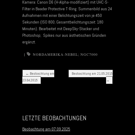
Kamera: Canon D6 (H-Alpha-modifiziert) mit UHC-S-
Filter in Baader Protective T-Ring. Summenbild aus 24
Aufnahmen mit einer Belichtungszeit von je 450
Sekunden (ISO 800; Gesamtbelichtungszeit: 180
Minuten). Bearbeitet mit DeepSky-Stacker und
Photoshop; Spikes nur aus ästhetischen Gründen
ergänzt.
|
NORDAMERIKA-NEBEL; NGC7000
Post navigation
←
Beobachtung am
Beobachtung am 21.05.2015
23.04.2015
→
LETZTE BEOBACHTUNGEN
Beobachtung am 07.09.2025