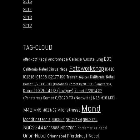
2015
2014
2013
2012
TAG-CLOUD
B33
Andromeda-Galaxie
Ausstellung
Affenkopf-Nebel
Fotoworkshop
California-Nebel
Cirrus-Nebel
IC410
IC1318
IC1805
IC2177
ISS-Transit
Kalifornia-Nebel
Jupiter
Komet C/2013 US10 (Catalina)
Komet C/2013 X1 (Panstarrs)
Komet C/2014 Q2 (Lovejoy)
Komet C/2014 S2
Komet C/2020 F3 (Neowise)
M31
(Panstarrs)
M15
M16
Mond
M42
M45
Milchstrasse
M81
M82
Mondfinsternis
NGC1499
NGC884
NGC2175
NGC2244
NGC7000
NGC6888
Nordamerika-Nebel
Orion-Nebel
Pferdekopf-Nebel
Orionnebel