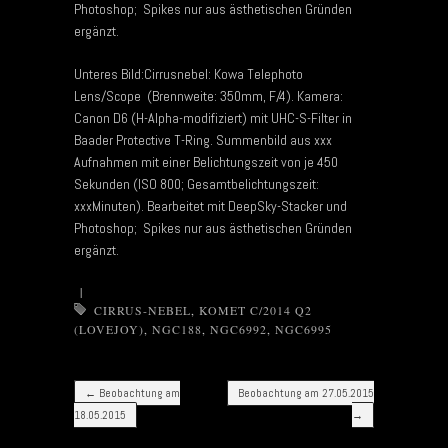
Photoshop; Spikes nur aus ästhetischen Gründen
ergänzt.
Unteres Bild:Cirrusnebel: Kowa Telephoto
Lens/Scope (Brennweite: 350mm, F/4). Kamera:
Canon D6 (H-Alpha-modifiziert) mit UHC-S-Filter in
Baader Protective T-Ring. Summenbild aus xxx
Aufnahmen mit einer Belichtungszeit von je 450
Sekunden (ISO 800; Gesamtbelichtungszeit:
xxxMinuten). Bearbeitet mit DeepSky-Stacker und
Photoshop; Spikes nur aus ästhetischen Gründen
ergänzt.
|
CIRRUS-NEBEL
,
KOMET C/2014 Q2
(LOVEJOY)
,
NGC188
,
NGC6992
,
NGC6995
Post navigation
←
Beobachtung am
Beobachtung am 27.05.2015
18.05.2015
→