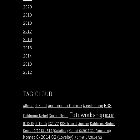
2020
2019
2018
2017
2016
2015
2014
2013
2012
TAG-CLOUD
B33
Andromeda-Galaxie
Ausstellung
Affenkopf-Nebel
Fotoworkshop
California-Nebel
Cirrus-Nebel
IC410
IC1318
IC1805
IC2177
ISS-Transit
Kalifornia-Nebel
Jupiter
Komet C/2013 US10 (Catalina)
Komet C/2013 X1 (Panstarrs)
Komet C/2014 Q2 (Lovejoy)
Komet C/2014 S2