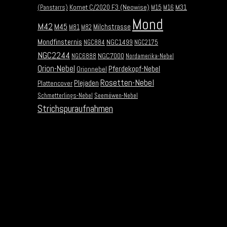
Komet C/2020 F3 (Neowise)
M31
(Panstarrs)
M15
M16
Mond
M42
M45
Milchstrasse
M81
M82
Mondfinsternis
NGC1499
NGC884
NGC2175
NGC2244
NGC7000
NGC6888
Nordamerika-Nebel
Orion-Nebel
Pferdekopf-Nebel
Orionnebel
Rosetten-Nebel
Plejaden
Plattencover
Schmetterlings-Nebel
Seemöwen-Nebel
Strichspuraufnahmen