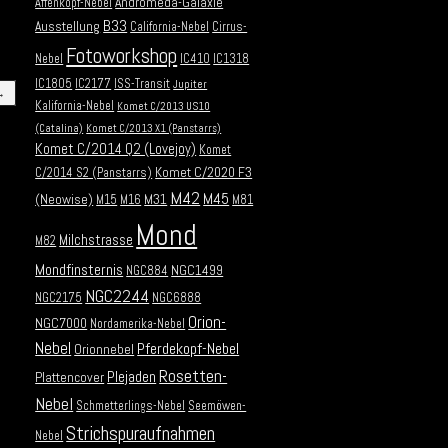
Andromeda-Galaxie
Affenkopf-Nebel
B33
Ausstellung
California-Nebel
Cirrus-
Fotoworkshop
Nebel
IC410
IC1318
IC1805
IC2177
ISS-Transit
Jupiter
→
Kalifornia-Nebel
Komet C/2013 US10
(Catalina)
Komet C/2013 X1 (Panstarrs)
Komet C/2014 Q2 (Lovejoy)
Komet
Komet C/2020 F3
C/2014 S2 (Panstarrs)
M42
M45
(Neowise)
M31
M15
M16
M81
Mond
Milchstrasse
M82
Mondfinsternis
NGC1499
NGC884
NGC2244
NGC2175
NGC6888
Orion-
NGC7000
Nordamerika-Nebel
Nebel
Pferdekopf-Nebel
Orionnebel
Rosetten-
Plejaden
Plattencover
Nebel
Schmetterlings-Nebel
Seemöwen-
Strichspuraufnahmen
Nebel