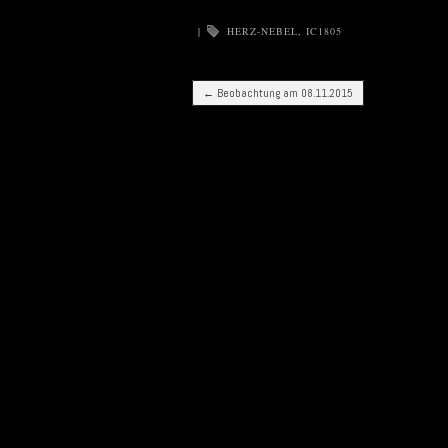
|
HERZ-NEBEL
,
IC1805
Post navigation
←
Beobachtung am 08.11.2015