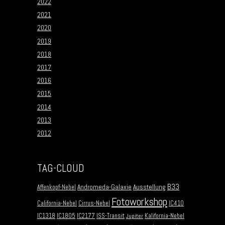
2022
2021
2020
2019
2018
2017
2016
2015
2014
2013
2012
TAG-CLOUD
B33
Andromeda-Galaxie
Ausstellung
Affenkopf-Nebel
Fotoworkshop
California-Nebel
Cirrus-Nebel
IC410
IC1318
IC1805
IC2177
ISS-Transit
Kalifornia-Nebel
Jupiter