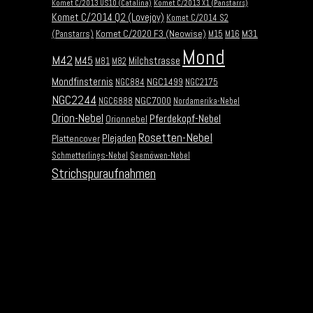
Komet C/2013 US10 (Catalina)
Komet C/2013 X1 (Panstarrs)
Komet C/2014 Q2 (Lovejoy)
Komet C/2014 S2
Komet C/2020 F3 (Neowise)
M31
(Panstarrs)
M15
M16
Mond
M42
M45
Milchstrasse
M81
M82
Mondfinsternis
NGC1499
NGC884
NGC2175
NGC2244
NGC7000
NGC6888
Nordamerika-Nebel
Orion-Nebel
Pferdekopf-Nebel
Orionnebel
Rosetten-Nebel
Plejaden
Plattencover
Schmetterlings-Nebel
Seemöwen-Nebel
Strichspuraufnahmen