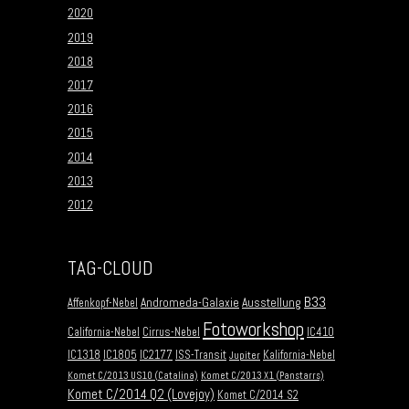
2020
2019
2018
2017
2016
2015
2014
2013
2012
TAG-CLOUD
B33
Andromeda-Galaxie
Ausstellung
Affenkopf-Nebel
Fotoworkshop
California-Nebel
Cirrus-Nebel
IC410
IC1318
IC1805
IC2177
ISS-Transit
Kalifornia-Nebel
Jupiter
Komet C/2013 US10 (Catalina)
Komet C/2013 X1 (Panstarrs)
Komet C/2014 Q2 (Lovejoy)
Komet C/2014 S2