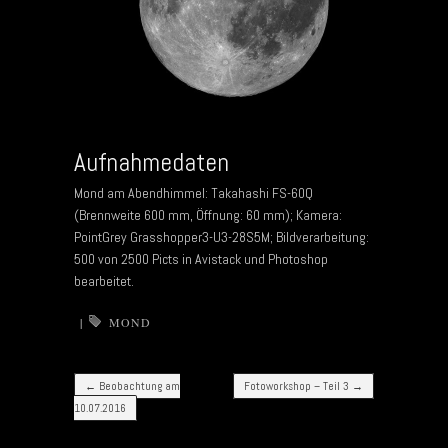
Aufnahmedaten
Mond am Abendhimmel: Takahashi FS-60Q
(Brennweite 600 mm, Öffnung: 60 mm); Kamera:
PointGrey Grasshopper3-U3-28S5M; Bildverarbeitung:
500 von 2500 Picts in Avistack und Photoshop
bearbeitet.
|
MOND
Post navigation
←
Beobachtung am
Fotoworkshop – Teil 3
→
10.07.2016