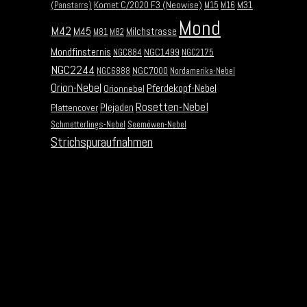
Komet C/2020 F3 (Neowise)
M31
(Panstarrs)
M15
M16
Mond
M42
M45
Milchstrasse
M81
M82
Mondfinsternis
NGC1499
NGC884
NGC2175
NGC2244
NGC7000
NGC6888
Nordamerika-Nebel
Orion-Nebel
Pferdekopf-Nebel
Orionnebel
Rosetten-Nebel
Plejaden
Plattencover
Schmetterlings-Nebel
Seemöwen-Nebel
Strichspuraufnahmen