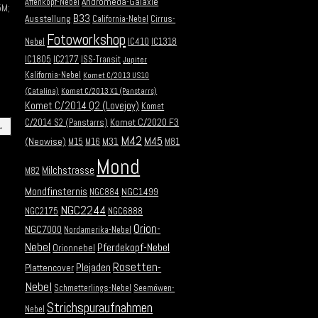
Andromeda-Galaxie
Affenkopf-Nebel
5M;
B33
Ausstellung
California-Nebel
Cirrus-
Fotoworkshop
Nebel
IC410
IC1318
IC1805
IC2177
ISS-Transit
Jupiter
Kalifornia-Nebel
Komet C/2013 US10
(Catalina)
Komet C/2013 X1 (Panstarrs)
Komet C/2014 Q2 (Lovejoy)
Komet
Komet C/2020 F3
C/2014 S2 (Panstarrs)
→
M42
M45
(Neowise)
M31
M15
M16
M81
Mond
Milchstrasse
M82
Mondfinsternis
NGC1499
NGC884
NGC2244
NGC2175
NGC6888
Orion-
NGC7000
Nordamerika-Nebel
Nebel
Pferdekopf-Nebel
Orionnebel
Rosetten-
Plejaden
Plattencover
Nebel
Schmetterlings-Nebel
Seemöwen-
Strichspuraufnahmen
Nebel