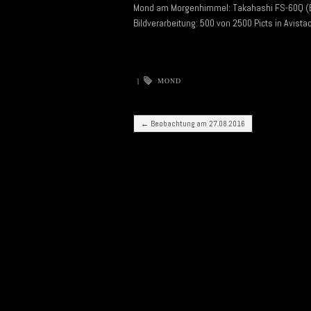
Mond am Morgenhimmel: Takahashi FS-60Q (B
Bildverarbeitung: 500 von 2500 Picts in Avist
|
MOND
Post navigation
←
Beobachtung am 27.08.2016