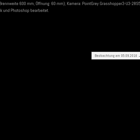
rennweite 600 mm, Öffnung: 60 mm); Kamera: PointGrey Grasshopper3-U3-28S
ack und Photoshop bearbeitet.
Beobachtung am 05.09.2016