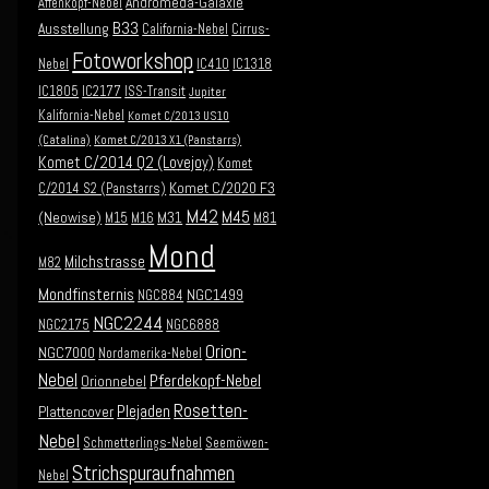
Andromeda-Galaxie
Affenkopf-Nebel
B33
Ausstellung
California-Nebel
Cirrus-
Fotoworkshop
Nebel
IC410
IC1318
IC1805
IC2177
ISS-Transit
Jupiter
Kalifornia-Nebel
Komet C/2013 US10
(Catalina)
Komet C/2013 X1 (Panstarrs)
Komet C/2014 Q2 (Lovejoy)
Komet
Komet C/2020 F3
C/2014 S2 (Panstarrs)
M42
M45
(Neowise)
M31
M15
M16
M81
Mond
Milchstrasse
M82
Mondfinsternis
NGC1499
NGC884
NGC2244
NGC2175
NGC6888
Orion-
NGC7000
Nordamerika-Nebel
Nebel
Pferdekopf-Nebel
Orionnebel
Rosetten-
Plejaden
Plattencover
Nebel
Schmetterlings-Nebel
Seemöwen-
Strichspuraufnahmen
Nebel