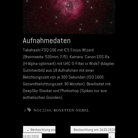
Aufnahmedaten
Takahashi FSQ-106 mit ICS Focus Wizard
(Brennweite: 530mm, F/5). Kamera: Canon EOS Ra
(H-Alpha-optimiert) mit UHC-S-Filter in WideT-Adapter.
Summenbild aus 18 Aufnahmen mit einer
Belichtungszeit von je 300 Sekunden (ISO 1600;
Gesamtbelichtungszeit: 90 Minuten). Bearbeitet mit
DeepSky-Stacker und Photoshop (Spikes nur aus
ästhetischen Gründen).
|
NGC2244
,
ROSETTEN-NEBEL
Post navigation
←
Beobachtung am
Beobachtung am 24.03.2020
19.03.2020
→