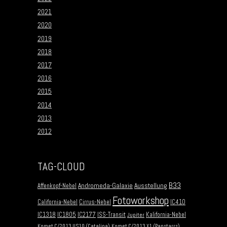
2021
2020
2019
2018
2017
2016
2015
2014
2013
2012
TAG-CLOUD
B33
Andromeda-Galaxie
Ausstellung
Affenkopf-Nebel
Fotoworkshop
California-Nebel
Cirrus-Nebel
IC410
IC1318
IC1805
IC2177
ISS-Transit
Kalifornia-Nebel
Jupiter
Komet C/2013 US10 (Catalina)
Komet C/2013 X1 (Panstarrs)