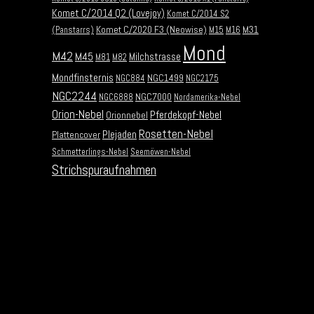
Komet C/2014 Q2 (Lovejoy)
Komet C/2014 S2
Komet C/2020 F3 (Neowise)
M31
(Panstarrs)
M15
M16
Mond
M42
M45
Milchstrasse
M81
M82
Mondfinsternis
NGC1499
NGC884
NGC2175
NGC2244
NGC7000
NGC6888
Nordamerika-Nebel
Orion-Nebel
Pferdekopf-Nebel
Orionnebel
Rosetten-Nebel
Plejaden
Plattencover
Schmetterlings-Nebel
Seemöwen-Nebel
Strichspuraufnahmen