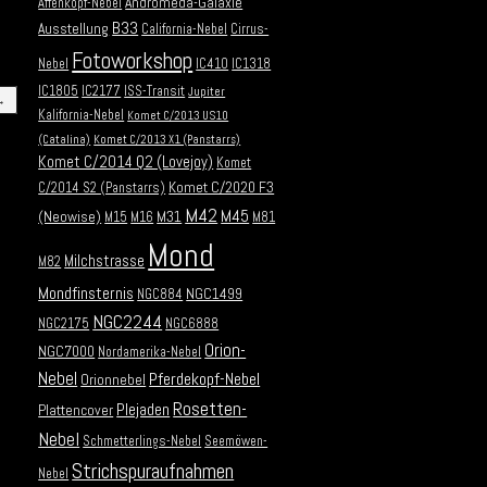
Andromeda-Galaxie
Affenkopf-Nebel
B33
Ausstellung
California-Nebel
Cirrus-
Fotoworkshop
Nebel
IC410
IC1318
IC1805
IC2177
ISS-Transit
Jupiter
→
Kalifornia-Nebel
Komet C/2013 US10
(Catalina)
Komet C/2013 X1 (Panstarrs)
Komet C/2014 Q2 (Lovejoy)
Komet
Komet C/2020 F3
C/2014 S2 (Panstarrs)
M42
M45
(Neowise)
M31
M15
M16
M81
Mond
Milchstrasse
M82
Mondfinsternis
NGC1499
NGC884
NGC2244
NGC2175
NGC6888
Orion-
NGC7000
Nordamerika-Nebel
Nebel
Pferdekopf-Nebel
Orionnebel
Rosetten-
Plejaden
Plattencover
Nebel
Schmetterlings-Nebel
Seemöwen-
Strichspuraufnahmen
Nebel