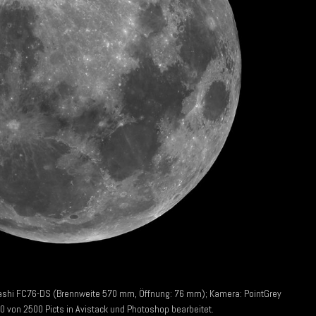
i FC76-DS (Brennweite 570 mm, Öffnung: 76 mm); Kamera: PointGrey
 von 2500 Picts in Avistack und Photoshop bearbeitet.