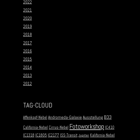
2022
2021
2020
2019
2018
2017
2016
2015
2014
2013
2012
TAG-CLOUD
B33
Andromeda-Galaxie
Ausstellung
Affenkopf-Nebel
Fotoworkshop
California-Nebel
Cirrus-Nebel
IC410
IC1318
IC1805
IC2177
ISS-Transit
Kalifornia-Nebel
Jupiter