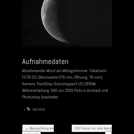
Aufnahmedaten
Abnehmender Mond am Mittagshimmel: Takahashi
FC76-DS (Brennweite 570 mm, Öffnung: 76 mm);
Kamera: PointGrey Grasshopper3-U3-28S5M;
Bildverarbeitung: 500 von 2500 Picts in Avistack und
Photoshop bearbeitet.
|
MOND
Post navigation
←
Beobachtung am
ISS-Transit vor dem Mond