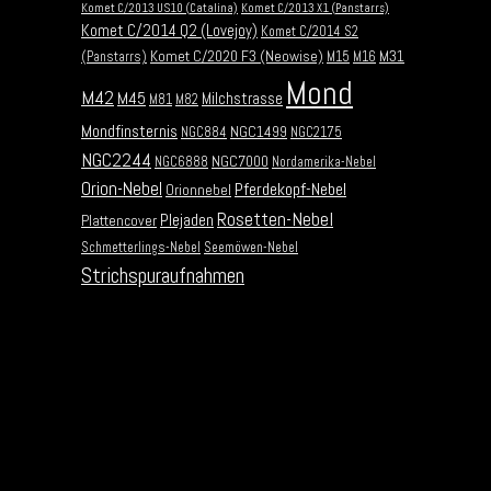
Komet C/2013 US10 (Catalina)
Komet C/2013 X1 (Panstarrs)
Komet C/2014 Q2 (Lovejoy)
Komet C/2014 S2
Komet C/2020 F3 (Neowise)
M31
(Panstarrs)
M15
M16
Mond
M42
M45
Milchstrasse
M81
M82
Mondfinsternis
NGC1499
NGC884
NGC2175
NGC2244
NGC7000
NGC6888
Nordamerika-Nebel
Orion-Nebel
Pferdekopf-Nebel
Orionnebel
Rosetten-Nebel
Plejaden
Plattencover
Schmetterlings-Nebel
Seemöwen-Nebel
Strichspuraufnahmen