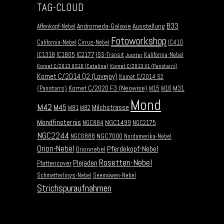
TAG-CLOUD
B33
Andromeda-Galaxie
Ausstellung
Affenkopf-Nebel
Fotoworkshop
California-Nebel
Cirrus-Nebel
IC410
IC1318
IC1805
IC2177
ISS-Transit
Kalifornia-Nebel
Jupiter
Komet C/2013 US10 (Catalina)
Komet C/2013 X1 (Panstarrs)
Komet C/2014 Q2 (Lovejoy)
Komet C/2014 S2
Komet C/2020 F3 (Neowise)
M31
(Panstarrs)
M15
M16
Mond
M42
M45
Milchstrasse
M81
M82
Mondfinsternis
NGC1499
NGC884
NGC2175
NGC2244
NGC7000
NGC6888
Nordamerika-Nebel
Orion-Nebel
Pferdekopf-Nebel
Orionnebel
Rosetten-Nebel
Plejaden
Plattencover
Schmetterlings-Nebel
Seemöwen-Nebel
Strichspuraufnahmen