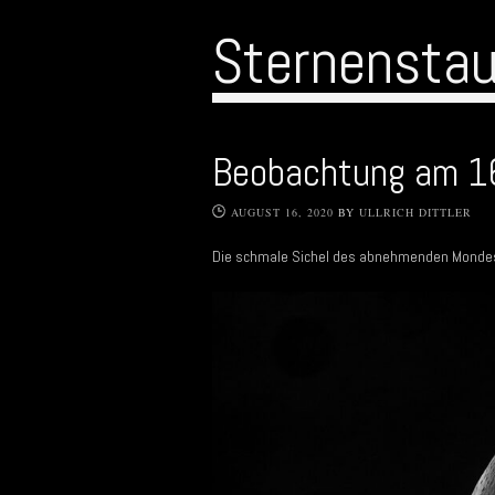
Sternensta
Beobachtung am 1
AUGUST 16, 2020
BY
ULLRICH DITTLER
Die schmale Sichel des abnehmenden Mondes