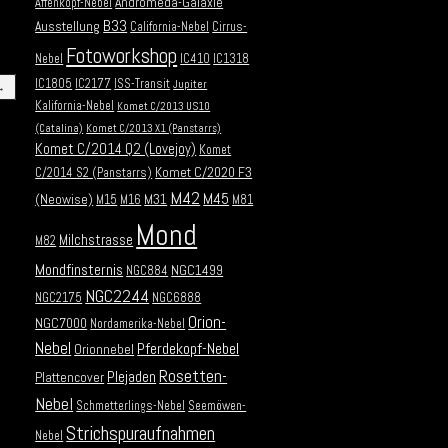
Andromeda-Galaxie
Affenkopf-Nebel
B33
Ausstellung
California-Nebel
Cirrus-
Fotoworkshop
Nebel
IC410
IC1318
IC1805
IC2177
ISS-Transit
Jupiter
→
Kalifornia-Nebel
Komet C/2013 US10
(Catalina)
Komet C/2013 X1 (Panstarrs)
Komet C/2014 Q2 (Lovejoy)
Komet
Komet C/2020 F3
C/2014 S2 (Panstarrs)
M42
M45
(Neowise)
M31
M15
M16
M81
Mond
Milchstrasse
M82
Mondfinsternis
NGC1499
NGC884
NGC2244
NGC2175
NGC6888
Orion-
NGC7000
Nordamerika-Nebel
Nebel
Pferdekopf-Nebel
Orionnebel
Rosetten-
Plejaden
Plattencover
Nebel
Schmetterlings-Nebel
Seemöwen-
Strichspuraufnahmen
Nebel