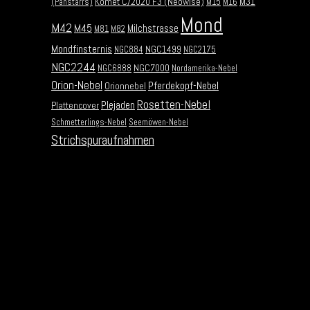
Komet C/2020 F3 (Neowise)
M31
(Panstarrs)
M15
M16
Mond
M42
M45
Milchstrasse
M81
M82
Mondfinsternis
NGC1499
NGC884
NGC2175
NGC2244
NGC7000
NGC6888
Nordamerika-Nebel
Orion-Nebel
Pferdekopf-Nebel
Orionnebel
Rosetten-Nebel
Plejaden
Plattencover
Schmetterlings-Nebel
Seemöwen-Nebel
Strichspuraufnahmen