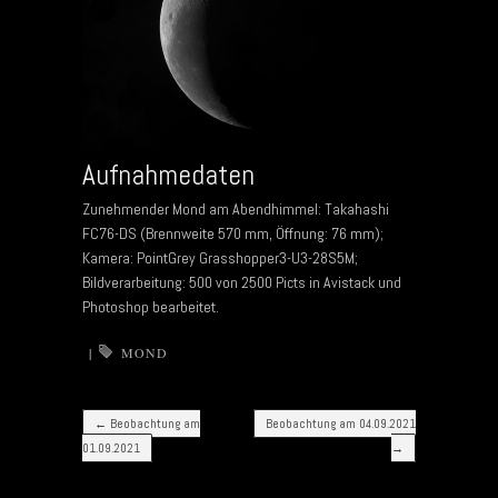
Aufnahmedaten
Zunehmender Mond am Abendhimmel: Takahashi
FC76-DS (Brennweite 570 mm, Öffnung: 76 mm);
Kamera: PointGrey Grasshopper3-U3-28S5M;
Bildverarbeitung: 500 von 2500 Picts in Avistack und
Photoshop bearbeitet.
|
MOND
Post navigation
←
Beobachtung am
Beobachtung am 04.09.2021
01.09.2021
→