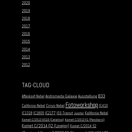
2020
2019
2018
2017
2016
2015
2014
2013
2012
TAG-CLOUD
B33
Andromeda-Galaxie
Ausstellung
Affenkopf-Nebel
Fotoworkshop
California-Nebel
Cirrus-Nebel
IC410
IC1318
IC1805
IC2177
ISS-Transit
Kalifornia-Nebel
Jupiter
Komet C/2013 US10 (Catalina)
Komet C/2013 X1 (Panstarrs)
Komet C/2014 Q2 (Lovejoy)
Komet C/2014 S2