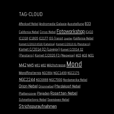
TAG-CLOUD
B33
Andromeda-Galaxie
Ausstellung
Affenkopf-Nebel
Fotoworkshop
California-Nebel
Cirrus-Nebel
IC410
IC1318
IC1805
IC2177
ISS-Transit
Kalifornia-Nebel
Jupiter
Komet C/2013 US10 (Catalina)
Komet C/2013 X1 (Panstarrs)
Komet C/2014 Q2 (Lovejoy)
Komet C/2014 S2
Komet C/2020 F3 (Neowise)
M31
(Panstarrs)
M15
M16
Mond
M42
M45
Milchstrasse
M81
M82
Mondfinsternis
NGC1499
NGC884
NGC2175
NGC2244
NGC7000
NGC6888
Nordamerika-Nebel
Orion-Nebel
Pferdekopf-Nebel
Orionnebel
Rosetten-Nebel
Plejaden
Plattencover
Schmetterlings-Nebel
Seemöwen-Nebel
Strichspuraufnahmen