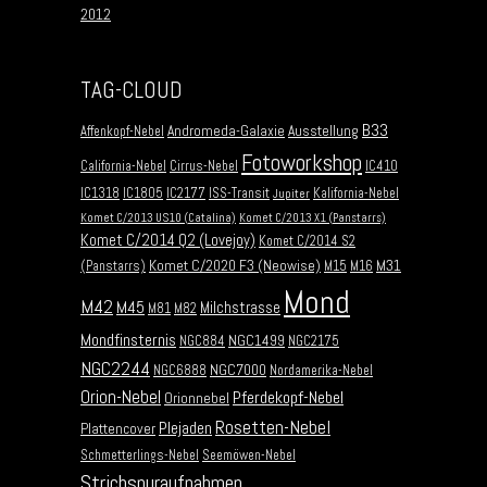
2012
TAG-CLOUD
B33
Andromeda-Galaxie
Ausstellung
Affenkopf-Nebel
Fotoworkshop
California-Nebel
Cirrus-Nebel
IC410
IC1318
IC1805
IC2177
ISS-Transit
Kalifornia-Nebel
Jupiter
Komet C/2013 US10 (Catalina)
Komet C/2013 X1 (Panstarrs)
Komet C/2014 Q2 (Lovejoy)
Komet C/2014 S2
Komet C/2020 F3 (Neowise)
M31
(Panstarrs)
M15
M16
Mond
M42
M45
Milchstrasse
M81
M82
Mondfinsternis
NGC1499
NGC884
NGC2175
NGC2244
NGC7000
NGC6888
Nordamerika-Nebel
Orion-Nebel
Pferdekopf-Nebel
Orionnebel
Rosetten-Nebel
Plejaden
Plattencover
Schmetterlings-Nebel
Seemöwen-Nebel
Strichspuraufnahmen