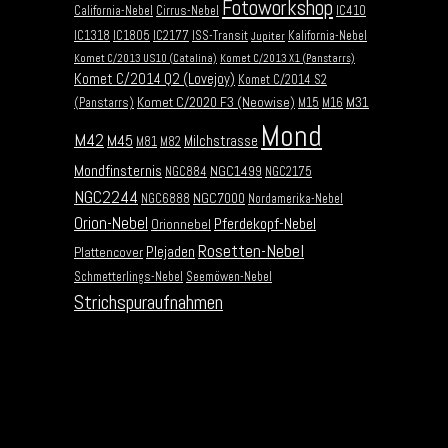
Fotoworkshop
California-Nebel
Cirrus-Nebel
IC410
IC1318
IC1805
IC2177
ISS-Transit
Kalifornia-Nebel
Jupiter
Komet C/2013 US10 (Catalina)
Komet C/2013 X1 (Panstarrs)
Komet C/2014 Q2 (Lovejoy)
Komet C/2014 S2
Komet C/2020 F3 (Neowise)
M31
(Panstarrs)
M15
M16
Mond
M42
M45
Milchstrasse
M81
M82
Mondfinsternis
NGC1499
NGC884
NGC2175
NGC2244
NGC7000
NGC6888
Nordamerika-Nebel
Orion-Nebel
Pferdekopf-Nebel
Orionnebel
Rosetten-Nebel
Plejaden
Plattencover
Schmetterlings-Nebel
Seemöwen-Nebel
Strichspuraufnahmen