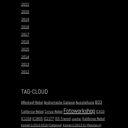
2021
2020
2019
2018
2017
2016
2015
2014
2013
2012
TAG-CLOUD
B33
Andromeda-Galaxie
Ausstellung
Affenkopf-Nebel
Fotoworkshop
California-Nebel
Cirrus-Nebel
IC410
IC1318
IC1805
IC2177
ISS-Transit
Kalifornia-Nebel
Jupiter
Komet C/2013 US10 (Catalina)
Komet C/2013 X1 (Panstarrs)