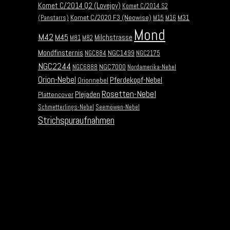
Komet C/2014 Q2 (Lovejoy)
Komet C/2014 S2
Komet C/2020 F3 (Neowise)
M31
(Panstarrs)
M15
M16
Mond
M42
M45
Milchstrasse
M81
M82
Mondfinsternis
NGC1499
NGC884
NGC2175
NGC2244
NGC7000
NGC6888
Nordamerika-Nebel
Orion-Nebel
Pferdekopf-Nebel
Orionnebel
Rosetten-Nebel
Plejaden
Plattencover
Schmetterlings-Nebel
Seemöwen-Nebel
Strichspuraufnahmen