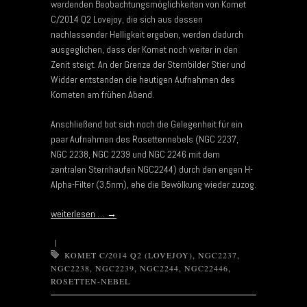
werdenden Beobachtungsmöglichkeiten von Komet
C/2014 Q2 Lovejoy, die sich aus dessen
nachlassender Helligkeit ergeben, werden dadurch
ausgeglichen, dass der Komet noch weiter in den
Zenit steigt. An der Grenze der Sternbilder Stier und
Widder entstanden die heutigen Aufnahmen des
Kometen am frühen Abend.
Anschließend bot sich noch die Gelegenheit für ein
paar Aufnahmen des Rosettennebels (NGC 2237,
NGC 2238, NGC 2239 und NGC 2246 mit dem
zentralen Sternhaufen NGC2244) durch den engen H-
Alpha-Filter (3,5nm), ehe die Bewölkung wieder zuzog.
weiterlesen …
→
|
KOMET C/2014 Q2 (LOVEJOY)
,
NGC2237
,
NGC2238
,
NGC2239
,
NGC2244
,
NGC22446
,
ROSETTEN-NEBEL