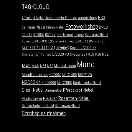
TAG-CLOUD
B33
Andromeda-Galaxie
Ausstellung
Affenkopf-Nebel
Fotoworkshop
California-Nebel
Cirrus-Nebel
IC410
IC1318
IC1805
IC2177
ISS-Transit
Kalifornia-Nebel
Jupiter
Komet C/2013 US10 (Catalina)
Komet C/2013 X1 (Panstarrs)
Komet C/2014 Q2 (Lovejoy)
Komet C/2014 S2
Komet C/2020 F3 (Neowise)
M31
(Panstarrs)
M15
M16
Mond
M42
M45
Milchstrasse
M81
M82
Mondfinsternis
NGC1499
NGC884
NGC2175
NGC2244
NGC7000
NGC6888
Nordamerika-Nebel
Orion-Nebel
Pferdekopf-Nebel
Orionnebel
Rosetten-Nebel
Plejaden
Plattencover
Schmetterlings-Nebel
Seemöwen-Nebel
Strichspuraufnahmen