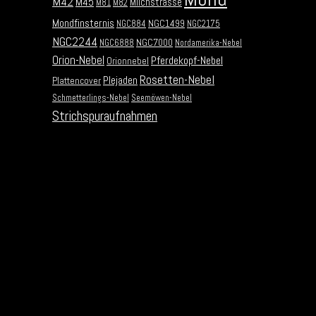
M42
M45
Milchstrasse
M81
M82
Mondfinsternis
NGC1499
NGC884
NGC2175
NGC2244
NGC7000
NGC6888
Nordamerika-Nebel
Orion-Nebel
Pferdekopf-Nebel
Orionnebel
Rosetten-Nebel
Plejaden
Plattencover
Schmetterlings-Nebel
Seemöwen-Nebel
Strichspuraufnahmen