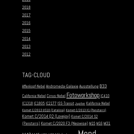
2018
2017
2016
2015
2014
2013
2012
TAG-CLOUD
B33
Andromeda-Galaxie
Ausstellung
Affenkopf-Nebel
Fotoworkshop
California-Nebel
Cirrus-Nebel
IC410
IC1318
IC1805
IC2177
ISS-Transit
Kalifornia-Nebel
Jupiter
Komet C/2013 US10 (Catalina)
Komet C/2013 X1 (Panstarrs)
Komet C/2014 Q2 (Lovejoy)
Komet C/2014 S2
Komet C/2020 F3 (Neowise)
M31
(Panstarrs)
M15
M16
Mond