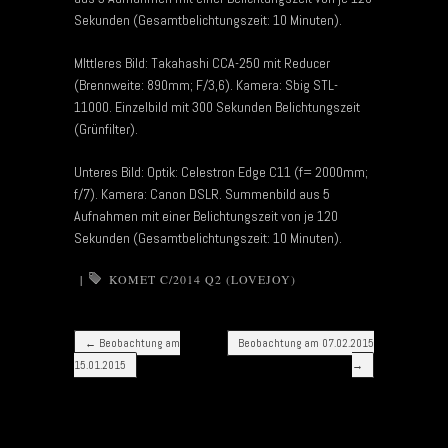
Sekunden (Gesamtbelichtungszeit: 10 Minuten).
MIttleres Bild: Takahashi CCA-250 mit Reducer
(Brennweite: 890mm; F/3,6). Kamera: Sbig STL-
11000. Einzelbild mit 300 Sekunden Belichtungszeit
(Grünfilter).
Unteres Bild: Optik: Celestron Edge C11 (f= 2000mm;
f/7). Kamera: Canon DSLR. Summenbild aus 5
Aufnahmen mit einer Belichtungszeit von je 120
Sekunden (Gesamtbelichtungszeit: 10 Minuten).
|
KOMET C/2014 Q2 (LOVEJOY)
Post navigation
←
Beobachtung am
Beobachtung am 07.02.2015
15.01.2015
→