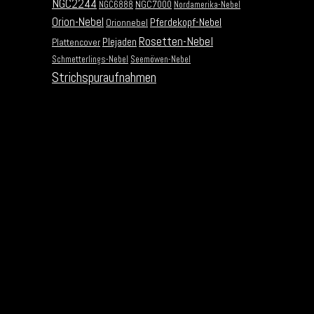
NGC2244
NGC7000
NGC6888
Nordamerika-Nebel
Orion-Nebel
Pferdekopf-Nebel
Orionnebel
Rosetten-Nebel
Plejaden
Plattencover
Schmetterlings-Nebel
Seemöwen-Nebel
Strichspuraufnahmen