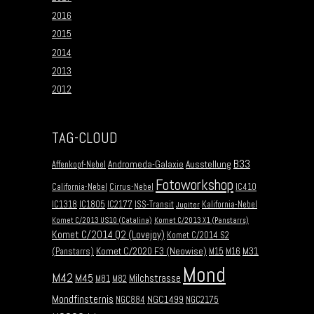
2016
2015
2014
2013
2012
TAG-CLOUD
B33
Andromeda-Galaxie
Ausstellung
Affenkopf-Nebel
Fotoworkshop
California-Nebel
Cirrus-Nebel
IC410
IC1318
IC1805
IC2177
ISS-Transit
Kalifornia-Nebel
Jupiter
Komet C/2013 US10 (Catalina)
Komet C/2013 X1 (Panstarrs)
Komet C/2014 Q2 (Lovejoy)
Komet C/2014 S2
Komet C/2020 F3 (Neowise)
M31
(Panstarrs)
M15
M16
Mond
M42
M45
Milchstrasse
M81
M82
Mondfinsternis
NGC1499
NGC884
NGC2175