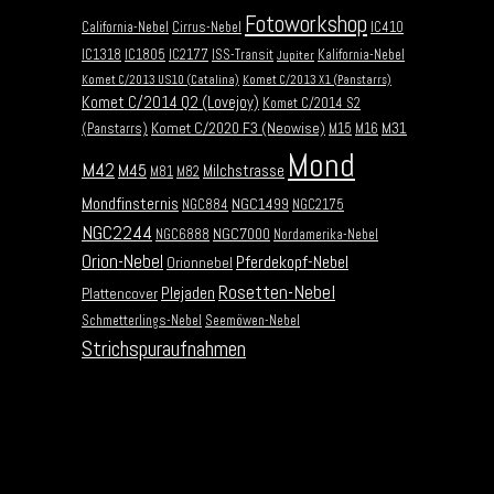
Fotoworkshop
California-Nebel
Cirrus-Nebel
IC410
IC1318
IC1805
IC2177
ISS-Transit
Kalifornia-Nebel
Jupiter
Komet C/2013 US10 (Catalina)
Komet C/2013 X1 (Panstarrs)
Komet C/2014 Q2 (Lovejoy)
Komet C/2014 S2
Komet C/2020 F3 (Neowise)
M31
(Panstarrs)
M15
M16
Mond
M42
M45
Milchstrasse
M81
M82
Mondfinsternis
NGC1499
NGC884
NGC2175
NGC2244
NGC7000
NGC6888
Nordamerika-Nebel
Orion-Nebel
Pferdekopf-Nebel
Orionnebel
Rosetten-Nebel
Plejaden
Plattencover
Schmetterlings-Nebel
Seemöwen-Nebel
Strichspuraufnahmen