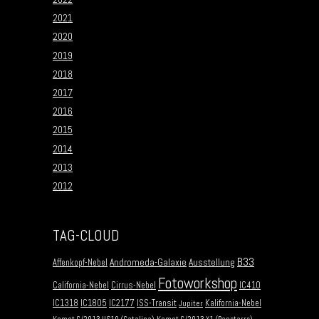
2021
2020
2019
2018
2017
2016
2015
2014
2013
2012
TAG-CLOUD
B33
Andromeda-Galaxie
Ausstellung
Affenkopf-Nebel
Fotoworkshop
California-Nebel
Cirrus-Nebel
IC410
IC1318
IC1805
IC2177
ISS-Transit
Kalifornia-Nebel
Jupiter