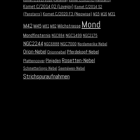
Komet C/2013 US10 (Catalina)
Komet C/2013 X1 (Panstarrs)
Komet C/2014 Q2 (Lovejoy)
Komet C/2014 S2
Komet C/2020 F3 (Neowise)
M31
(Panstarrs)
M15
M16
Mond
M42
M45
Milchstrasse
M81
M82
Mondfinsternis
NGC1499
NGC884
NGC2175
NGC2244
NGC7000
NGC6888
Nordamerika-Nebel
Orion-Nebel
Pferdekopf-Nebel
Orionnebel
Rosetten-Nebel
Plejaden
Plattencover
Schmetterlings-Nebel
Seemöwen-Nebel
Strichspuraufnahmen