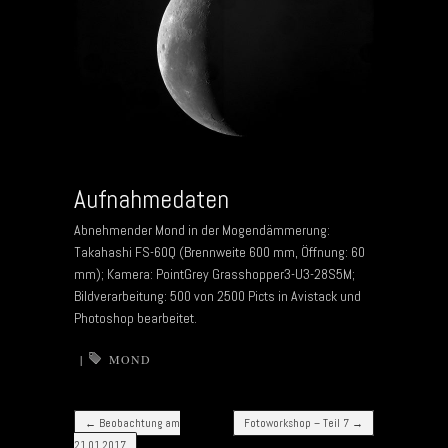
Aufnahmedaten
Abnehmender Mond in der Mogendämmerung:
Takahashi FS-60Q (Brennweite 600 mm, Öffnung: 60
mm); Kamera: PointGrey Grasshopper3-U3-28S5M;
Bildverarbeitung: 500 von 2500 Picts in Avistack und
Photoshop bearbeitet.
|
MOND
Post navigation
←
Beobachtung am
Fotoworkshop – Teil 7
→
21.01.2017