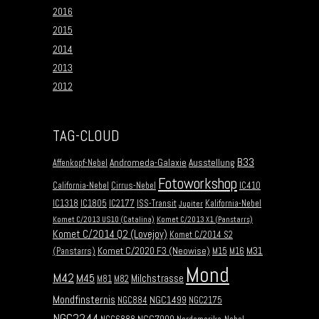
2016
2015
2014
2013
2012
TAG-CLOUD
B33
Andromeda-Galaxie
Ausstellung
Affenkopf-Nebel
Fotoworkshop
California-Nebel
Cirrus-Nebel
IC410
IC1318
IC1805
IC2177
ISS-Transit
Kalifornia-Nebel
Jupiter
Komet C/2013 US10 (Catalina)
Komet C/2013 X1 (Panstarrs)
Komet C/2014 Q2 (Lovejoy)
Komet C/2014 S2
Komet C/2020 F3 (Neowise)
M31
(Panstarrs)
M15
M16
Mond
M42
M45
Milchstrasse
M81
M82
Mondfinsternis
NGC1499
NGC884
NGC2175
NGC2244