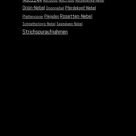
NGC7000
NGC6888
Nordamerika-Nebel
Orion-Nebel
Pferdekopf-Nebel
Orionnebel
Rosetten-Nebel
Plejaden
Plattencover
Schmetterlings-Nebel
Seemöwen-Nebel
Strichspuraufnahmen