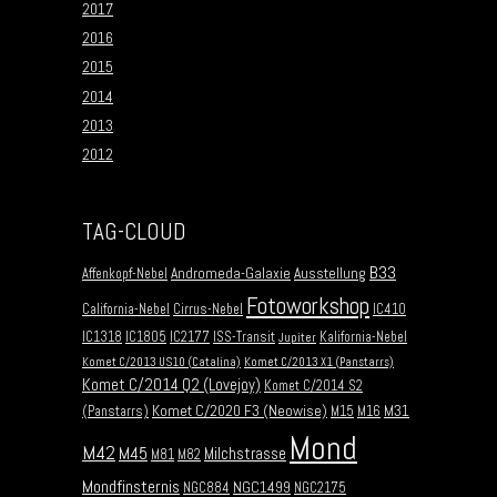
2017
2016
2015
2014
2013
2012
TAG-CLOUD
B33
Andromeda-Galaxie
Ausstellung
Affenkopf-Nebel
Fotoworkshop
California-Nebel
Cirrus-Nebel
IC410
IC1318
IC1805
IC2177
ISS-Transit
Kalifornia-Nebel
Jupiter
Komet C/2013 US10 (Catalina)
Komet C/2013 X1 (Panstarrs)
Komet C/2014 Q2 (Lovejoy)
Komet C/2014 S2
Komet C/2020 F3 (Neowise)
M31
(Panstarrs)
M15
M16
Mond
M42
M45
Milchstrasse
M81
M82
Mondfinsternis
NGC1499
NGC884
NGC2175